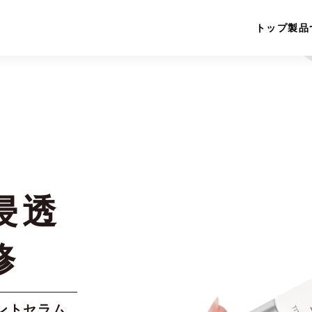
トップ
製品
浸透
修
ントセラム