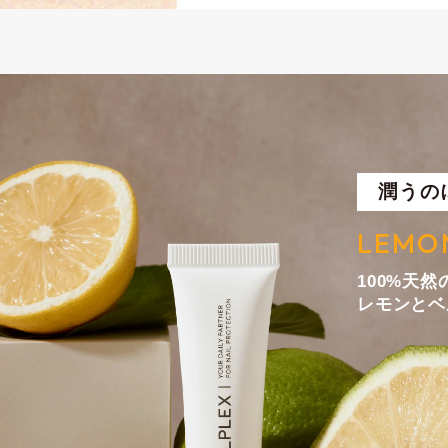
潤うの
LEMO
100%天
レモンとベ