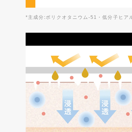
*主成分:ボリクオタニウム-51・低分子ヒア