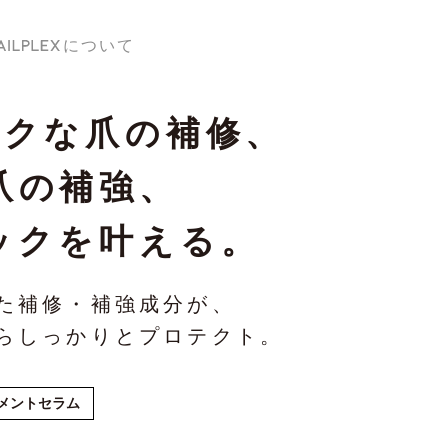
について
ックな爪の補修、
爪の補強、
ックを叶える。
た補修・補強成分が、
らしっかりとプロテクト。
メントセラム