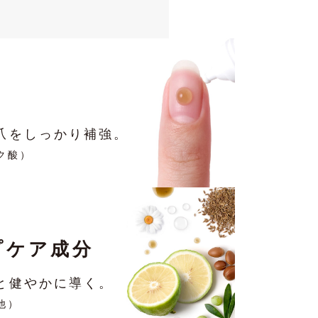
爪をしっかり補強。
ク酸）
プケア成分
と健やかに導く。
他）