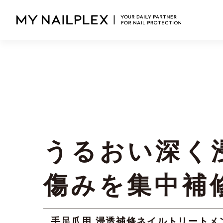
うるおい深く
傷みを集中補
手足爪用 浸透補修ネイルトリートメ