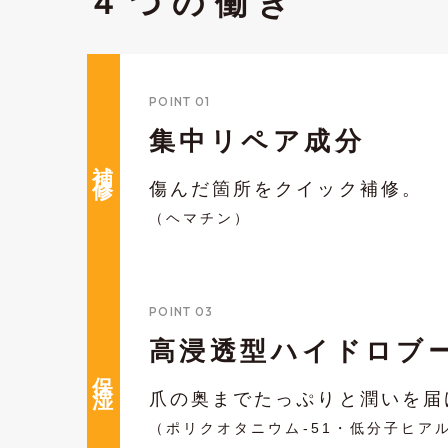
４つの働き
POINT 01
集中リペア成分
補 修
傷んだ箇所をクイック補修。
（ヘマチン）
POINT 03
高浸透型ハイドロブー
保 湿
爪の奥までたっぷりと潤いを届
（ポリクオタニウム-51・低分子ヒア