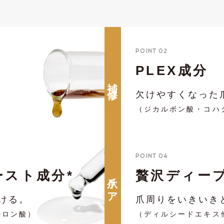
POINT 02
PLEX成分
補 修
欠けやすくなった
（ジカルボン酸・コハ
POINT 04
スト成分*
贅沢ディー
爪ケア
ける。
爪周りをいきいき
ルロン酸）
（ディルシードエキス